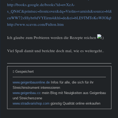
http://books.google.de/books?id=ovXzA-
s_QN4C&printsec=frontcover&dq=Violin+varnish&source=bl&
cuWW72sSSybr0dVYEirm4&hl=de&ei=bLE9TMToKoWJOIqhxaAP
http://www.scavm.com/Fulton.htm
Ich glaube zum Probieren werden die Rezepte reichen
Viel Spaß damit und berichte doch mal, wie es weitergeht..
Gespeichert
www.geigenbauonline.de
Infos für alle, die sich für ihr
Streichinstrument interessieren
www.geigenbau.cc
mein Blog mit Neuigkeiten aus Geigenbau
und Streicherszene
www.stradivarishop.com
günstig Qualität online einkaufen