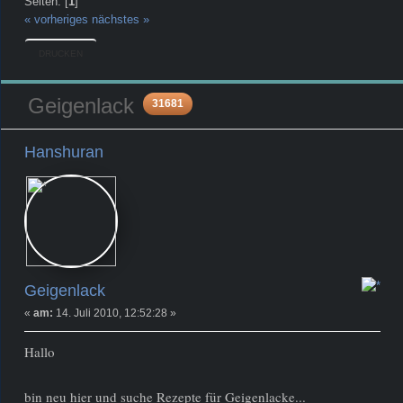
Seiten: [
1
]
« vorheriges
nächstes »
DRUCKEN
Geigenlack
31681
Hanshuran
Newbie
Beiträge: 2
Geigenlack
«
am:
14. Juli 2010, 12:52:28 »
Hallo
bin neu hier und suche Rezepte für Geigenlacke...