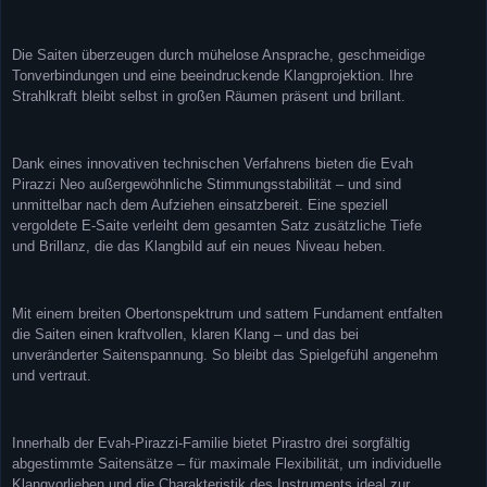
Die Saiten überzeugen durch mühelose Ansprache, geschmeidige
Tonverbindungen und eine beeindruckende Klangprojektion. Ihre
Strahlkraft bleibt selbst in großen Räumen präsent und brillant.
Dank eines innovativen technischen Verfahrens bieten die Evah
Pirazzi Neo außergewöhnliche Stimmungsstabilität – und sind
unmittelbar nach dem Aufziehen einsatzbereit. Eine speziell
vergoldete E-Saite verleiht dem gesamten Satz zusätzliche Tiefe
und Brillanz, die das Klangbild auf ein neues Niveau heben.
Mit einem breiten Obertonspektrum und sattem Fundament entfalten
die Saiten einen kraftvollen, klaren Klang – und das bei
unveränderter Saitenspannung. So bleibt das Spielgefühl angenehm
und vertraut.
Innerhalb der Evah-Pirazzi-Familie bietet Pirastro drei sorgfältig
abgestimmte Saitensätze – für maximale Flexibilität, um individuelle
Klangvorlieben und die Charakteristik des Instruments ideal zur