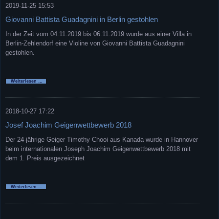
2019-11-25 15:53
Giovanni Battista Guadagnini in Berlin gestohlen
In der Zeit vom 04.11.2019 bis 06.11.2019 wurde aus einer Villa in
Berlin-Zehlendorf eine Violine von Giovanni Battista Guadagnini
gestohlen.
Giovanni
Weiterlesen …
Battista
Guadagnini
in
Berlin
gestohlen
2018-10-27 17:22
Josef Joachim Geigenwettbewerb 2018
Der 24-jährige Geiger Timothy Chooi aus Kanada wurde in Hannover
beim internationalen Joseph Joachim Geigenwettbewerb 2018 mit
dem 1. Preis ausgezeichnet
Josef
Weiterlesen …
Joachim
Geigenwettbewerb
2018