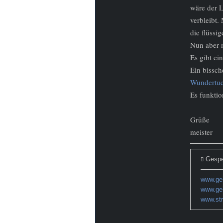
wäre der L
verbleibt.
die flüssi
Nun aber 
Es gibt ei
Ein bissc
Wundertuc
Es funktio
Grüße
meister
Gespe
www.gei
www.ge
www.str