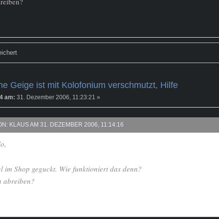
reiben?
ichert
e Geige ist mit Kolofonium verschmutzt, Hilfe
4 am:
31. Dezember 2006, 11:23:21 »
ON: KLAUS AM 31. DEZEMBER 2006, 11:14:16
o,
l im Shop geguckt. Wie funktioniert das denn?
h abreiben?