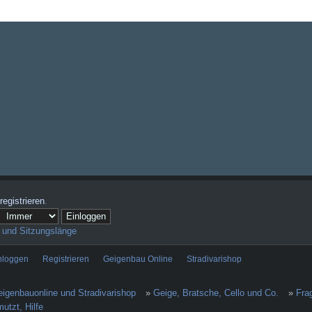
registrieren
.
 und Sitzungslänge
nloggen
Registrieren
Geigenbau Online
Stradivarishop
igenbauonline und Stradivarishop
»
Geige, Bratsche, Cello und Co.
»
Fra
utzt, Hilfe