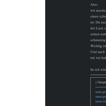
Also,
wir mache
einen schm
ist. Du me
der Lack 
seinen nat
schmutzig 
Wichtig is
Und auch b
ist( wir ha
So ich wün
Gespe
www.gei
www.ge
www.str