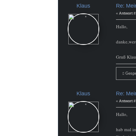
Klaus
Re: Mein
Newbie
Beiträge: 13
«
Antwort #
Hallo,
danke,werd
Gruß Klau
Gespe
Klaus
Re: Mein
Newbie
Beiträge: 13
«
Antwort #
Hallo,
hab mal im