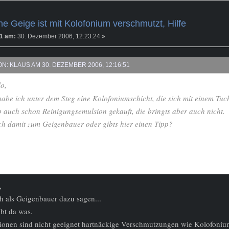
e Geige ist mit Kolofonium verschmutzt, Hilfe
1 am:
30. Dezember 2006, 12:23:24 »
ON: KLAUS AM 30. DEZEMBER 2006, 12:16:51
o,
habe ich unter dem Steg eine Kolofoniumschicht, die sich mit einem Tuch
 auch schon Reinigungsemulsion gekauft, die bringts aber auch nicht.
ch damit zum Geigenbauer oder gibts hier einen Tipp?
,
ch als Geigenbauer dazu sagen...
bt da was.
ionen sind nicht geeignet hartnäckige Verschmutzungen wie Kolofonium