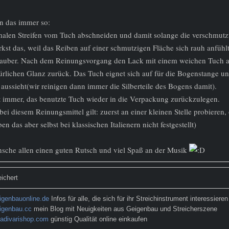
n das immer so:
alen Streifen vom Tuch abschneiden und damit solange die verschmutzte
rkst das, weil das Reiben auf einer schmutzigen Fläche sich rauh anfühlt
sauber. Nach dem Reinungsvorgang den Lack mit einem weichen Tuch 
ürlichen Glanz zurück. Das Tuch eignet sich auf für die Bogenstange u
aussieht(wir reinigen dann immer die Silberteile des Bogens damit).
t immer, das benutzte Tuch wieder in die Verpackung zurückzulegen.
ei diesem Reinungsmittel gilt: zuerst an einer kleinen Stelle probiere
ben das aber selbst bei klassischen Italienern nicht festgestellt)
sche allen einen guten Rutsch und viel Spaß an der Musik
ichert
genbauonline.de
Infos für alle, die sich für ihr Streichinstrument interessieren
igenbau.cc
mein Blog mit Neuigkeiten aus Geigenbau und Streicherszene
adivarishop.com
günstig Qualität online einkaufen