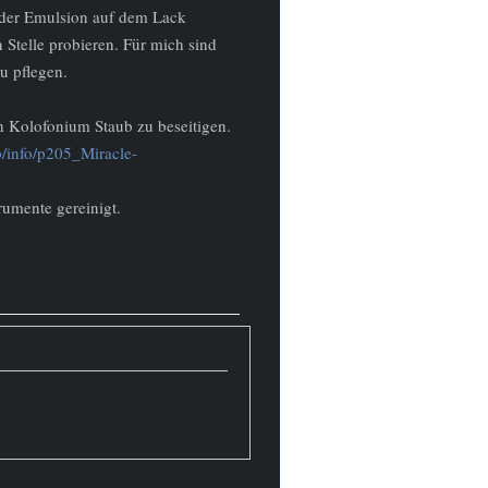
t der Emulsion auf dem Lack
 Stelle probieren. Für mich sind
u pflegen.
h Kolofonium Staub zu beseitigen.
p/info/p205_Miracle-
rumente gereinigt.