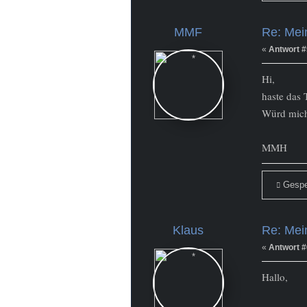
MMF
Re: Mein
Newbie
Beiträge: 4
«
Antwort #
Hi,
haste das 
Würd mich 
MMH
Gespe
Klaus
Re: Mein
Newbie
Beiträge: 13
«
Antwort #
Hallo,