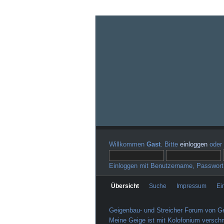
Willkommen
Gast
. Bitte
einloggen
oder
Einloggen mit Benutzername, Passwort
Übersicht
Suche
Impressum
Ei
Geigenbau- und Streicher Forum von Ge
Meine Geige ist mit Kolofonium verschm