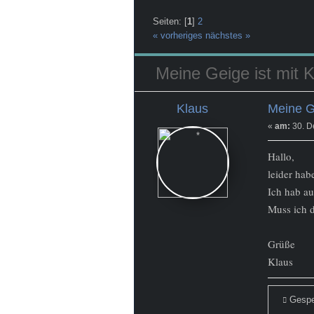
Seiten: [
1
]
2
« vorheriges
nächstes »
Meine Geige ist mit K
Klaus
Meine Ge
Newbie
Beiträge: 13
«
am:
30. D
Hallo,
leider hab
Ich hab au
Muss ich d
Grüße
Klaus
Gespe