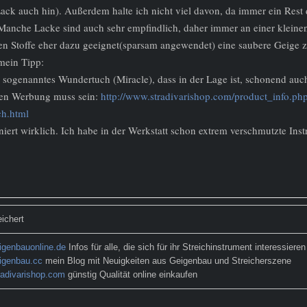
ack auch hin). Außerdem halte ich nicht viel davon, da immer ein Res
 Manche Lacke sind auch sehr empfindlich, daher immer an einer kleinen
gen Stoffe eher dazu geeignet(sparsam angewendet) eine saubere Geige z
mein Tipp:
n sogenanntes Wundertuch (Miracle), dass in der Lage ist, schonend auc
hen Werbung muss sein:
http://www.stradivarishop.com/product_info.ph
h.html
niert wirklich. Ich habe in der Werkstatt schon extrem verschmutzte Inst
ichert
genbauonline.de
Infos für alle, die sich für ihr Streichinstrument interessieren
igenbau.cc
mein Blog mit Neuigkeiten aus Geigenbau und Streicherszene
adivarishop.com
günstig Qualität online einkaufen