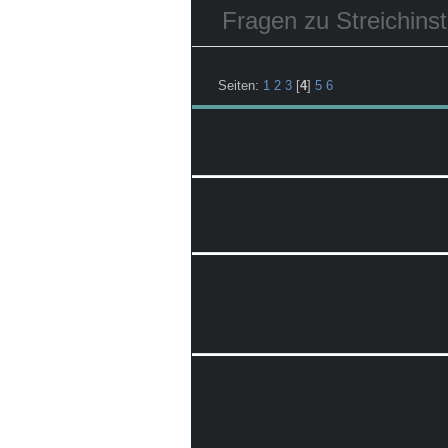
Fragen zu Streichins
Seiten:
1
2
3
[
4
]
5
6