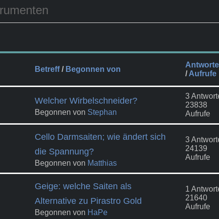
trumenten
Antwort
Betreff
/
Begonnen von
/
Aufrufe
3 Antwort
Welcher Wirbelschneider?
23838
Begonnen von
Stephan
Aufrufe
Cello Darmsaiten; wie ändert sich
3 Antwort
24139
die Spannung?
Aufrufe
Begonnen von
Matthias
Geige: welche Saiten als
1 Antwort
21640
Alternative zu Pirastro Gold
Aufrufe
Begonnen von
HaPe