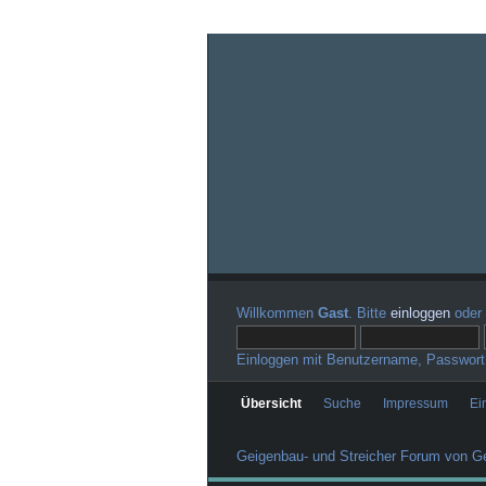
Willkommen
Gast
. Bitte
einloggen
oder
Einloggen mit Benutzername, Passwort
Übersicht
Suche
Impressum
Ei
Geigenbau- und Streicher Forum von Ge