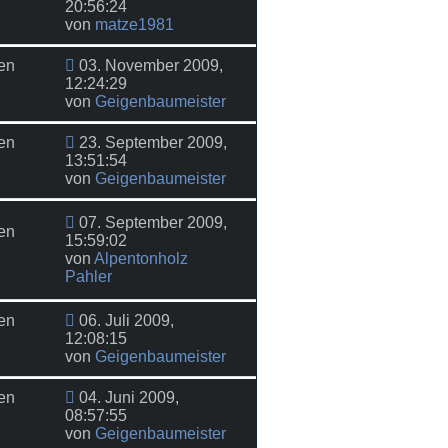
20:56:24
von
matze1981
en
03. November 2009,
12:24:29
von
Geigenbaumeister
en
23. September 2009,
13:51:54
von
Geigenbaumeister
07. September 2009,
en
15:59:02
von
Alpentonholz
Pahler
en
06. Juli 2009,
12:08:15
von
Geigenbaumeister
en
04. Juni 2009,
08:57:55
von
Geigenbaumeister