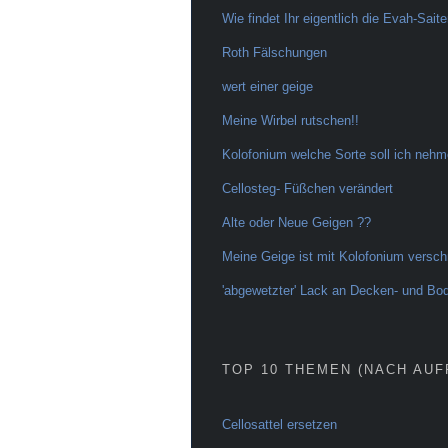
Wie findet Ihr eigentlich die Evah-Sait
Roth Fälschungen
wert einer geige
Meine Wirbel rutschen!!
Kolofonium welche Sorte soll ich neh
Cellosteg- Füßchen verändert
Alte oder Neue Geigen ??
Meine Geige ist mit Kolofonium versch
'abgewetzter' Lack an Decken- und Bo
TOP 10 THEMEN (NACH AUF
Cellosattel ersetzen