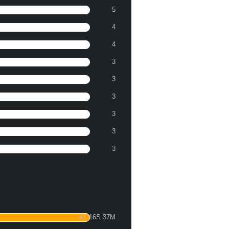
5
4
4
3
3
3
3
3
3
4T 16S 37M