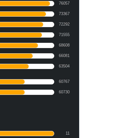
76057
73367
72292
71555
68608
66081
63504
60767
60730
11