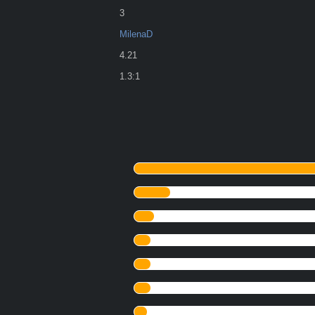
3
MilenaD
4.21
1.3:1