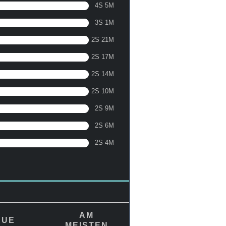
4S 5M
3S 1M
2S 21M
2S 17M
2S 14M
2S 10M
2S 9M
2S 6M
2S 4M
AM
EUE
MEISTEN