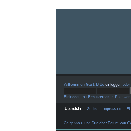
Willkommen
Gast
. Bitte
einloggen
oder
Einloggen mit Benutzername, Passwort
Übersicht
Suche
Impressum
Ei
Geigenbau- und Streicher Forum von Ge