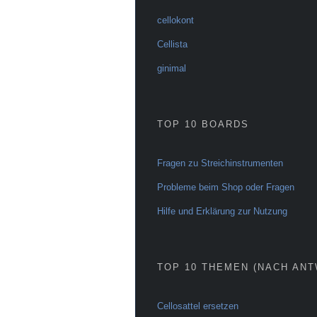
cellokont
Cellista
ginimal
TOP 10 BOARDS
Fragen zu Streichinstrumenten
Probleme beim Shop oder Fragen
Hilfe und Erklärung zur Nutzung
TOP 10 THEMEN (NACH AN
Cellosattel ersetzen