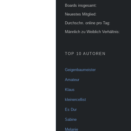
Boards insgesamt:
Neuestes Mitglied:
Durchschn. online pro Tag:
Männlich zu Weiblich Verhältnis:
TOP 10 AUTOREN
Geigenbaumeister
Amateur
Klaus
kleinercellist
Es Dur
Sabine
Melanie