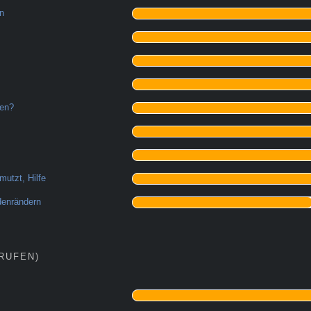
en
men?
mutzt, Hilfe
denrändern
RUFEN)