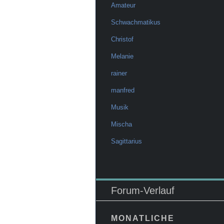
Amateur
Schwachmatikus
Christof
Melanie
rainer
manfred
Musik
Mischa
Sagittarius
Forum-Verlauf
MONATLICHE