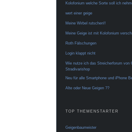
Kolofonium welche Sorte soll ich neh
wert einer geige
Meine Wirbel rutschen!!
Meine Geige ist mit Kolofonium versch
Roth Fälschungen
Login klappt nicht
Wie nutze ich das Streicherforum von
Stradivarishop
Neu für alle Smartphone und iPhone Be
Alte oder Neue Geigen ??
TOP THEMENSTARTER
Geigenbaumeister