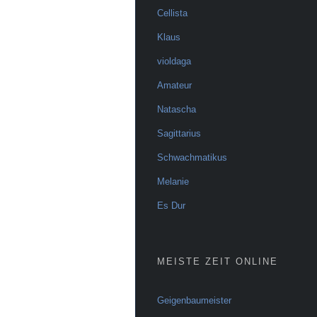
Cellista
Klaus
violdaga
Amateur
Natascha
Sagittarius
Schwachmatikus
Melanie
Es Dur
MEISTE ZEIT ONLINE
Geigenbaumeister