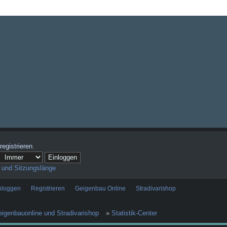
registrieren
.
 und Sitzungslänge
nloggen
Registrieren
Geigenbau Online
Stradivarishop
igenbauonline und Stradivarishop
»
Statistik-Center