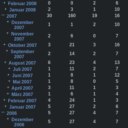
0
0
2
6
Februar 2008
2
3
1
10
Januar 2008
30
160
19
16
2007
Dezember
1
1
2
10
2007
November
2
6
0
7
2007
3
21
3
16
Oktober 2007
September
2
14
2
7
2007
6
23
4
13
August 2007
1
11
2
7
Juli 2007
1
8
1
12
Juni 2007
1
8
0
5
Mai 2007
3
11
1
3
April 2007
1
6
1
4
März 2007
4
24
1
3
Februar 2007
5
27
2
6
Januar 2007
5
27
4
7
2006
Dezember
5
27
4
7
2006