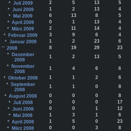
2
5
13
5
Juli 2009
1
2
13
4
Juni 2009
6
13
8
5
Mai 2009
0
1
13
4
April 2009
2
11
14
4
März 2009
3
9
6
4
Februar 2009
1
2
23
6
Januar 2009
8
19
29
23
2008
Dezember
1
2
13
5
2008
November
1
4
6
6
2008
1
1
2
6
Oktober 2008
September
1
1
0
8
2008
0
0
0
8
August 2008
0
0
0
17
Juli 2008
0
0
1
12
Juni 2008
1
3
1
6
Mai 2008
1
5
0
23
April 2008
0
0
3
8
März 2008