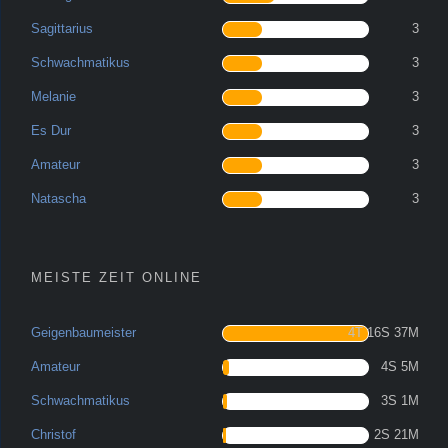
Sagittarius
3
Schwachmatikus
3
Melanie
3
Es Dur
3
Amateur
3
Natascha
3
MEISTE ZEIT ONLINE
Geigenbaumeister
4T 16S 37M
Amateur
4S 5M
Schwachmatikus
3S 1M
Christof
2S 21M