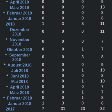
0
0
0
9
April 2019
0
0
0
13
März 2019
0
0
0
8
Februar 2019
0
0
0
8
Januar 2019
1
3
8
11
2018
Dezember
0
0
0
11
2018
November
0
0
0
7
2018
0
0
1
7
Oktober 2018
September
0
0
3
8
2018
0
0
0
9
August 2018
0
0
1
10
Juli 2018
0
0
0
8
Juni 2018
0
0
1
10
Mai 2018
0
0
0
7
April 2018
0
0
1
7
März 2018
0
0
1
8
Februar 2018
1
3
0
8
Januar 2018
7
31
23
32
2017