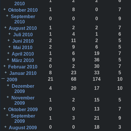
1
2
2
6
2010
1
8
0
7
Oktober 2010
September
0
0
0
9
2010
1
2
2
7
August 2010
1
4
1
6
Juli 2010
2
11
2
5
Juni 2010
2
9
6
5
Mai 2010
1
6
19
7
April 2010
2
9
36
5
März 2010
0
2
30
7
Februar 2010
8
23
33
5
Januar 2010
21
68
174
10
2009
Dezember
4
20
17
10
2009
November
1
2
15
5
2009
0
0
13
7
Oktober 2009
September
1
3
21
9
2009
0
0
18
3
August 2009