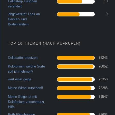
Cellosteg- Füßchen
10
verändert
'abgewetzter' Lack an
9
Decken- und
Bodenrändern
TOP 10 THEMEN (NACH AUFRUFEN)
Cellosattel ersetzen
78243
Kolofonium welche Sorte
76052
soll ich nehmen?
wert einer geige
73358
Meine Wirbel rutschen!!
72288
Meine Geige ist mit
71547
Kolofonium verschmutzt,
Hilfe
Roth Fälschungen
68603