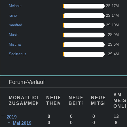
Melanie
2S 17M
rainer
2S 14M
manfred
2S 10M
Musik
2S 9M
Mischa
2S 6M
Sagittarius
2S 4M
Forum-Verlauf
AM
MONATLICHE
NEUE
NEUE
NEUE
MEI
ZUSAMMENFASSUNG
THEMEN
BEITRÄGE
MITGLIEDER
ONL
0
0
0
13
2019
0
0
0
8
Mai 2019