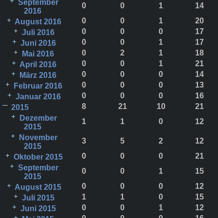
September
0
0
1
14
2016
0
0
1
20
August 2016
0
0
0
17
Juli 2016
0
0
1
17
Juni 2016
0
2
1
18
Mai 2016
0
0
1
21
April 2016
0
0
0
14
März 2016
0
0
0
13
Februar 2016
0
0
0
16
Januar 2016
8
21
10
21
2015
Dezember
1
1
0
12
2015
November
3
5
2
12
2015
0
0
0
21
Oktober 2015
September
0
0
1
15
2015
0
0
0
12
August 2015
1
1
0
15
Juli 2015
0
0
1
12
Juni 2015