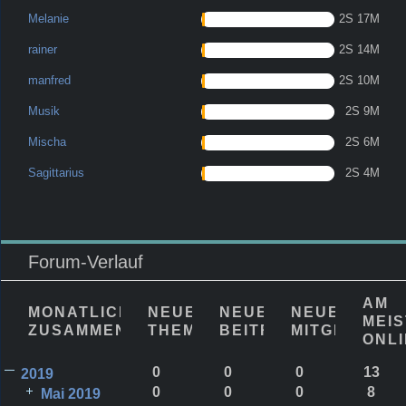
Melanie
2S 17M
rainer
2S 14M
manfred
2S 10M
Musik
2S 9M
Mischa
2S 6M
Sagittarius
2S 4M
Forum-Verlauf
AM
MONATLICHE
NEUE
NEUE
NEUE
MEI
ZUSAMMENFASSUNG
THEMEN
BEITRÄGE
MITGLIEDER
ONL
0
0
0
13
2019
0
0
0
8
Mai 2019