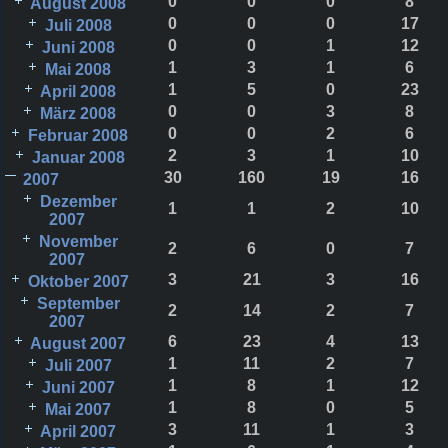
0
0
0
8
August 2008
0
0
0
17
Juli 2008
0
0
1
12
Juni 2008
1
3
1
6
Mai 2008
1
5
0
23
April 2008
0
0
3
8
März 2008
0
0
2
6
Februar 2008
2
3
1
10
Januar 2008
30
160
19
16
2007
Dezember
1
1
2
10
2007
November
2
6
0
7
2007
3
21
3
16
Oktober 2007
September
2
14
2
7
2007
6
23
4
13
August 2007
1
11
2
7
Juli 2007
1
8
1
12
Juni 2007
1
8
0
5
Mai 2007
3
11
1
3
April 2007