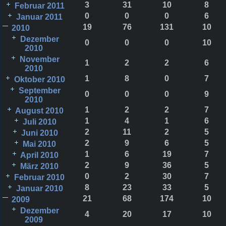
3
31
10
8
Februar 2011
0
0
0
6
Januar 2011
19
76
131
10
2010
Dezember
0
0
0
10
2010
November
1
2
2
6
2010
1
8
0
7
Oktober 2010
September
0
0
0
9
2010
1
2
2
7
August 2010
1
4
1
6
Juli 2010
2
11
2
5
Juni 2010
2
9
6
5
Mai 2010
1
6
19
7
April 2010
2
9
36
5
März 2010
0
2
30
7
Februar 2010
8
23
33
5
Januar 2010
21
68
174
10
2009
Dezember
4
20
17
10
2009