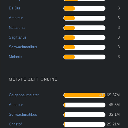
Es Dur
3
Amateur
3
Natascha
3
Sagittarius
3
Schwachmatikus
3
Melanie
3
MEISTE ZEIT ONLINE
Geigenbaumeister
4T 16S 37M
Amateur
4S 5M
Schwachmatikus
3S 1M
Christof
2S 21M