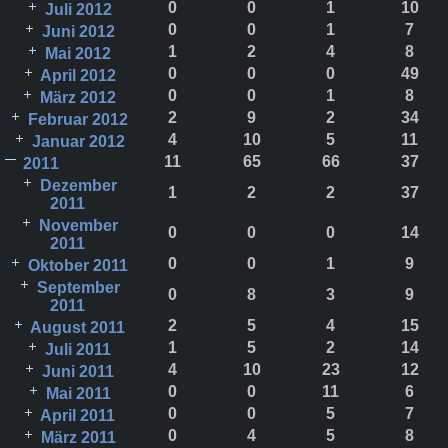
0
0
1
10
Juli 2012
0
0
1
7
Juni 2012
1
2
4
8
Mai 2012
0
0
0
49
April 2012
0
0
1
8
März 2012
2
9
2
34
Februar 2012
4
10
5
11
Januar 2012
11
65
66
37
2011
Dezember
1
2
2
37
2011
November
0
0
0
14
2011
0
0
1
9
Oktober 2011
September
0
8
3
9
2011
2
5
4
15
August 2011
1
5
2
14
Juli 2011
4
10
23
12
Juni 2011
0
0
11
6
Mai 2011
0
0
5
7
April 2011
0
4
5
8
März 2011