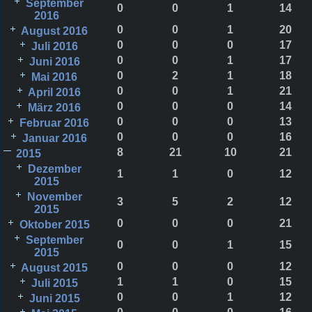
September
0
0
1
14
2016
0
0
1
20
August 2016
0
0
0
17
Juli 2016
0
0
1
17
Juni 2016
0
2
1
18
Mai 2016
0
0
1
21
April 2016
0
0
0
14
März 2016
0
0
0
13
Februar 2016
0
0
0
16
Januar 2016
8
21
10
21
2015
Dezember
1
1
0
12
2015
November
3
5
2
12
2015
0
0
0
21
Oktober 2015
September
0
0
1
15
2015
0
0
0
12
August 2015
1
1
0
15
Juli 2015
0
0
1
12
Juni 2015