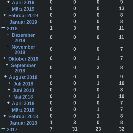
0
0
0
9
April 2019
0
0
0
13
März 2019
0
0
0
8
Februar 2019
0
0
0
8
Januar 2019
1
3
8
11
2018
Dezember
0
0
0
11
2018
November
0
0
0
7
2018
0
0
1
7
Oktober 2018
September
0
0
3
8
2018
0
0
0
9
August 2018
0
0
1
10
Juli 2018
0
0
0
8
Juni 2018
0
0
1
10
Mai 2018
0
0
0
7
April 2018
0
0
1
7
März 2018
0
0
1
8
Februar 2018
1
3
0
8
Januar 2018
7
31
23
32
2017