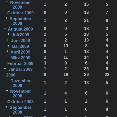
November
1
2
15
5
2009
0
0
13
7
Oktober 2009
September
1
3
21
9
2009
0
0
18
3
August 2009
2
5
13
5
Juli 2009
1
2
13
4
Juni 2009
6
13
8
5
Mai 2009
0
1
13
4
April 2009
2
11
14
4
März 2009
3
9
6
4
Februar 2009
1
2
23
6
Januar 2009
8
19
29
23
2008
Dezember
1
2
13
5
2008
November
1
4
6
6
2008
1
1
2
6
Oktober 2008
September
1
1
0
8
2008