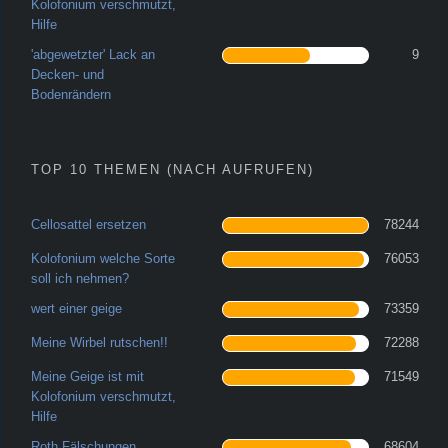
Kolofonium verschmutzt,
Hilfe
'abgewetzter' Lack an
9
Decken- und
Bodenrändern
TOP 10 THEMEN (NACH AUFRUFEN)
Cellosattel ersetzen
78244
Kolofonium welche Sorte
76053
soll ich nehmen?
wert einer geige
73359
Meine Wirbel rutschen!!
72288
Meine Geige ist mit
71549
Kolofonium verschmutzt,
Hilfe
Roth Fälschungen
68604