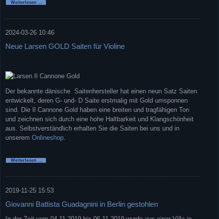
Pirastro
Weiterlesen …
Evah
Pirazzi
Neo
2024-03-26 10:46
Neue Larsen GOLD Saiten für Violine
Der bekannte dänische Saitenhersteller hat einen neun Satz Saiten
entwickelt, deren G- und- D Saite erstmalig mit Gold umsponnen
sind. Die Il Cannone Gold haben eine breiten und tragfähigen Ton
und zeichnen sich durch eine hohe Haltbarkeit und Klangschönheit
aus. Selbstverständlich erhalten Sie die Saiten bei uns und in
unserem
Onlineshop
.
Neue
Weiterlesen …
Larsen
GOLD
Saiten
für
Violine
2019-11-25 15:53
Giovanni Battista Guadagnini in Berlin gestohlen
In der Zeit vom 04.11.2019 bis 06.11.2019 wurde aus einer Villa in