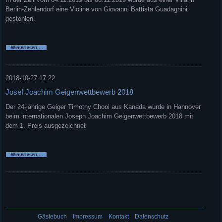
Berlin-Zehlendorf eine Violine von Giovanni Battista Guadagnini
gestohlen.
Giovanni
Weiterlesen …
Battista
Guadagnini
in
Berlin
gestohlen
2018-10-27 17:22
Josef Joachim Geigenwettbewerb 2018
Der 24-jährige Geiger Timothy Chooi aus Kanada wurde in Hannover
beim internationalen Joseph Joachim Geigenwettbewerb 2018 mit
dem 1. Preis ausgezeichnet
Josef
Weiterlesen …
Joachim
Geigenwettbewerb
2018
Navigation
überspringen
Gästebuch
Impressum
Kontakt
Datenschutz