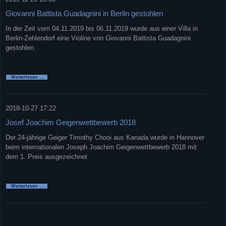
Giovanni Battista Guadagnini in Berlin gestohlen
In der Zeit vom 04.11.2019 bis 06.11.2019 wurde aus einer Villa in
Berlin-Zehlendorf eine Violine von Giovanni Battista Guadagnini
gestohlen.
Giovanni
Weiterlesen …
Battista
Guadagnini
in
Berlin
gestohlen
2018-10-27 17:22
Josef Joachim Geigenwettbewerb 2018
Der 24-jährige Geiger Timothy Chooi aus Kanada wurde in Hannover
beim internationalen Joseph Joachim Geigenwettbewerb 2018 mit
dem 1. Preis ausgezeichnet
Josef
Weiterlesen …
Joachim
Geigenwettbewerb
2018