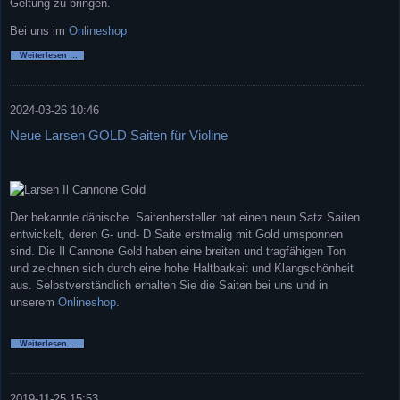
Geltung zu bringen.
Bei uns im
Onlineshop
Pirastro
Weiterlesen …
Evah
Pirazzi
Neo
2024-03-26 10:46
Neue Larsen GOLD Saiten für Violine
Der bekannte dänische Saitenhersteller hat einen neun Satz Saiten
entwickelt, deren G- und- D Saite erstmalig mit Gold umsponnen
sind. Die Il Cannone Gold haben eine breiten und tragfähigen Ton
und zeichnen sich durch eine hohe Haltbarkeit und Klangschönheit
aus. Selbstverständlich erhalten Sie die Saiten bei uns und in
unserem
Onlineshop
.
Neue
Weiterlesen …
Larsen
GOLD
Saiten
für
Violine
2019-11-25 15:53