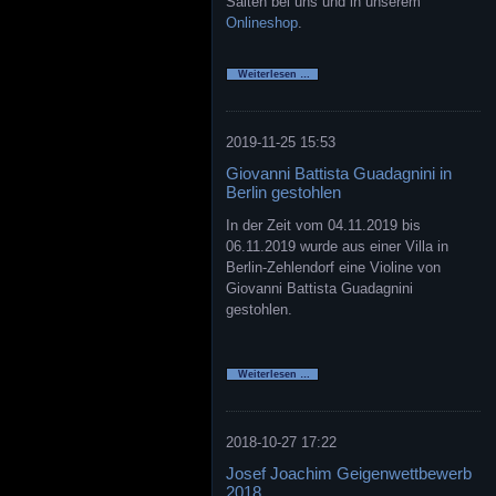
Saiten bei uns und in unserem
Onlineshop
.
Neue
Weiterlesen …
Larsen
GOLD
Saiten
für
Violine
2019-11-25 15:53
Giovanni Battista Guadagnini in
Berlin gestohlen
In der Zeit vom 04.11.2019 bis
06.11.2019 wurde aus einer Villa in
Berlin-Zehlendorf eine Violine von
Giovanni Battista Guadagnini
gestohlen.
Giovanni
Weiterlesen …
Battista
Guadagnini
in
Berlin
gestohlen
2018-10-27 17:22
Josef Joachim Geigenwettbewerb
2018