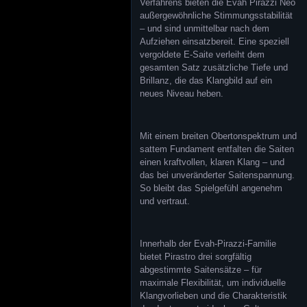
Verfahrens bieten die Evah Pirazzi Neo
außergewöhnliche Stimmungsstabilität
– und sind unmittelbar nach dem
Aufziehen einsatzbereit. Eine speziell
vergoldete E-Saite verleiht dem
gesamten Satz zusätzliche Tiefe und
Brillanz, die das Klangbild auf ein
neues Niveau heben.
Mit einem breiten Obertonspektrum und
sattem Fundament entfalten die Saiten
einen kraftvollen, klaren Klang – und
das bei unveränderter Saitenspannung.
So bleibt das Spielgefühl angenehm
und vertraut.
Innerhalb der Evah-Pirazzi-Familie
bietet Pirastro drei sorgfältig
abgestimmte Saitensätze – für
maximale Flexibilität, um individuelle
Klangvorlieben und die Charakteristik