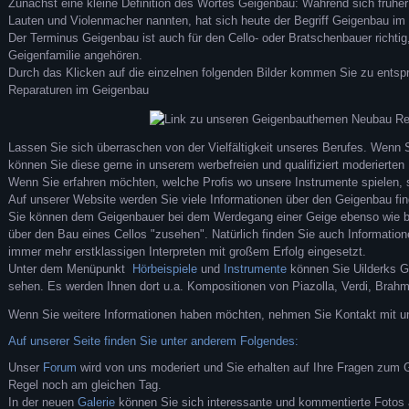
Zunächst eine kleine Definition des Wortes Geigenbau: Während sich früh
Lauten und Violenmacher nannten, hat sich heute der Begriff Geigenbau i
Der Terminus Geigenbau ist auch für den Cello- oder Bratschenbauer richtig
Geigenfamilie angehören.
Durch das Klicken auf die einzelnen folgenden Bilder kommen Sie zu ents
Reparaturen im Geigenbau
Lassen Sie sich überraschen von der Vielfältigkeit unseres Berufes. Wenn 
können Sie diese gerne in unserem werbefreien und qualifiziert moderierten
Wenn Sie erfahren möchten, welche Profis wo unsere Instrumente spielen,
Auf unserer Website werden Sie viele Informationen über den Geigenbau fin
Sie können dem Geigenbauer bei dem Werdegang einer Geige ebenso wie b
über den Bau eines Cellos "zusehen". Natürlich finden Sie auch Information
immer mehr erstklassigen Interpreten mit großem Erfolg eingesetzt.
Unter dem Menüpunkt
Hörbeispiele
und
Instrumente
können Sie Uilderks G
sehen. Es werden Ihnen dort u.a. Kompositionen von Piazolla, Verdi, Brahm
Wenn Sie weitere Informationen haben möchten, nehmen Sie Kontakt mit u
Auf unserer Seite finden Sie unter anderem Folgendes:
Unser
Forum
wird von uns moderiert und Sie erhalten auf Ihre Fragen zum Ge
Regel noch am gleichen Tag.
In der neuen
Galerie
können Sie sich interessante und kommentierte Fotos 