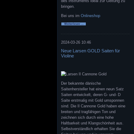
des Instruments ideal zur Geltung zu
bringen.
Bei uns im
Onlineshop
Pirastro
Weiterlesen …
Evah
Pirazzi
Neo
2024-03-26 10:46
Neue Larsen GOLD Saiten für
Violine
Der bekannte dänische
Saitenhersteller hat einen neun Satz
Saiten entwickelt, deren G- und- D
Saite erstmalig mit Gold umsponnen
sind. Die Il Cannone Gold haben eine
breiten und tragfähigen Ton und
zeichnen sich durch eine hohe
Haltbarkeit und Klangschönheit aus.
Selbstverständlich erhalten Sie die